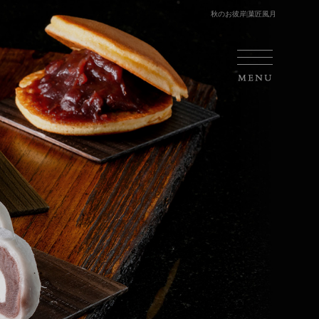
秋のお彼岸|菓匠風月