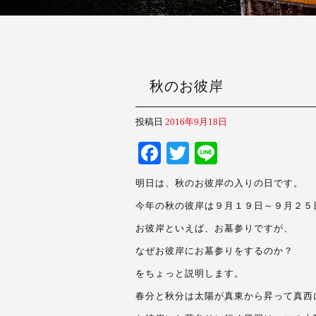
秋のお彼岸
投稿日
2016年9月18日
Fa
T
Li
ce
wi
ne
明日は、秋のお彼岸の入りの日です。
bo
tte
今年の秋の彼岸は９月１９日～９月２５
ok
r
お彼岸といえば、お墓参りですが、
なぜお彼岸にお墓参りをするのか？
をちょっと説明します。
春分と秋分は太陽が真東から昇って真西