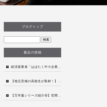
ブログトップ
最近の投稿
経済産業省「はばたく中小企業・小規模事業社300社」に選出されました。
【地元茨城の高校生が取材！】菓匠風月が描く「和菓子の海外進出」とこれからの挑戦
【万羊羹シリーズ紹介④】笠間栗のホクホク感が楽しめる「万羊羹 笠間」