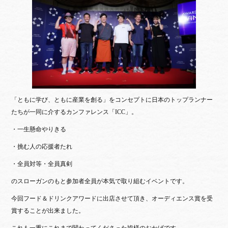
ok
r
「ともに学び、ともに産業を創る」をコンセプトに日本のトップランナー
たちが一同に介するカンファレンス「ICC」。
・一生懸命やりきる
・挑む人の応援者たれ
・全員対等・全員真剣
のスローガンのもと参加者全員が本気で取り組むイベントです。
今回フード＆ドリンクアワードに出店させて頂き、オーディエンス賞を受
賞することが出来ました。
これも一重にこれまで関わってくださった皆様のおかげです。