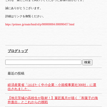
誠にありがとうございます。
詳細はリンクを御覧ください。
https://prtimes.jp/main/html/rd/p/000000004.000090457.html
ブログトップ
最近の投稿
経済産業省「はばたく中小企業・小規模事業社300社」に選
出されました。
【地元茨城の高校生が取材！】菓匠風月が描く「和菓子の海
外進出」とこれからの挑戦