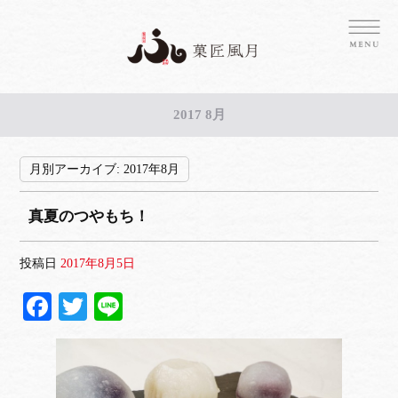
2017 8月
月別アーカイブ:
2017年8月
真夏のつやもち！
投稿日
2017年8月5日
Fa
T
Li
ce
wi
ne
bo
tte
ok
r