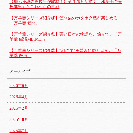
【地元茨城の高校生が取材！】菓匠風月が描く「和菓子の海
外進出」とこれからの挑戦
【万羊羹シリーズ紹介④】笠間栗のホクホク感が楽しめる
「万羊羹 笠間」
【万羊羹シリーズ紹介③】栗と日本の物語を、銘々で。「万
羊羹 飯沼MEIMEI」
【万羊羹シリーズ紹介②】“幻の栗”を贅沢に散りばめた「万
羊羹 飯沼」
アーカイブ
2026年6月
2026年4月
2026年2月
2025年8月
2025年7月