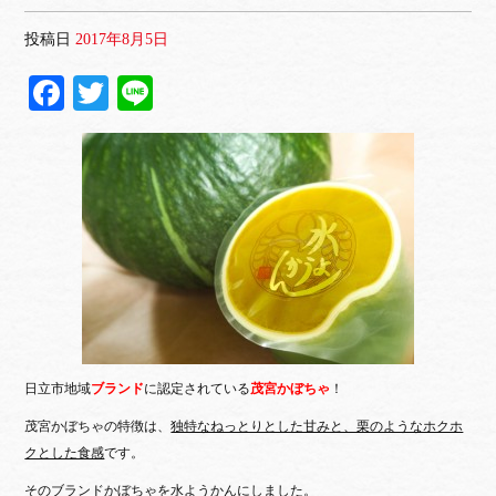
投稿日
2017年8月5日
Fa
T
Li
ce
wi
ne
bo
tte
ok
r
日立市地域
ブランド
に認定されている
茂宮かぼちゃ
！
茂宮かぼちゃの特徴は、
独特なねっとりとした甘みと、栗のようなホクホ
クとした食感
です。
そのブランドかぼちゃを水ようかんにしました。