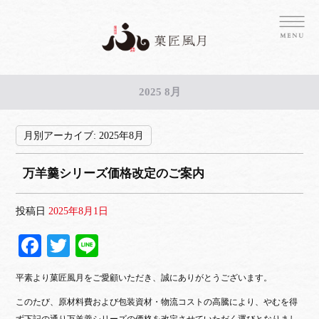
2025 8月
月別アーカイブ:
2025年8月
万羊羹シリーズ価格改定のご案内
投稿日
2025年8月1日
Fa
T
Li
ce
wi
ne
平素より菓匠風月をご愛顧いただき、誠にありがとうございます。
bo
tte
このたび、原材料費および包装資材・物流コストの高騰により、やむを得
ok
r
ず下記の通り万羊羹シリーズの価格を改定させていただく運びとなりまし