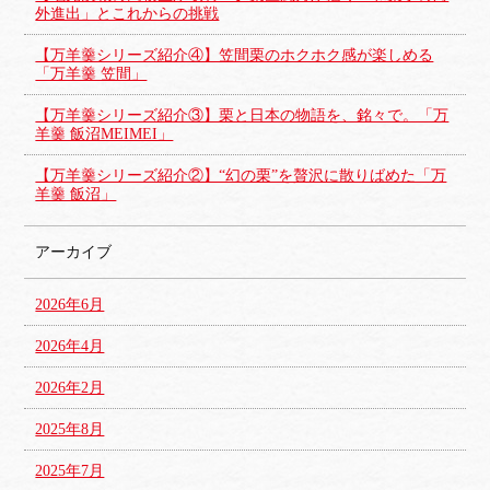
外進出」とこれからの挑戦
【万羊羹シリーズ紹介④】笠間栗のホクホク感が楽しめる
「万羊羹 笠間」
【万羊羹シリーズ紹介③】栗と日本の物語を、銘々で。「万
羊羹 飯沼MEIMEI」
【万羊羹シリーズ紹介②】“幻の栗”を贅沢に散りばめた「万
羊羹 飯沼」
アーカイブ
2026年6月
2026年4月
2026年2月
2025年8月
2025年7月