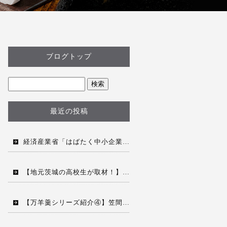
ブログトップ
最近の投稿
経済産業省「はばたく中小企業・小規模事業社300社」に選出されました。
【地元茨城の高校生が取材！】菓匠風月が描く「和菓子の海外進出」とこれからの挑戦
【万羊羹シリーズ紹介④】笠間栗のホクホク感が楽しめる「万羊羹 笠間」