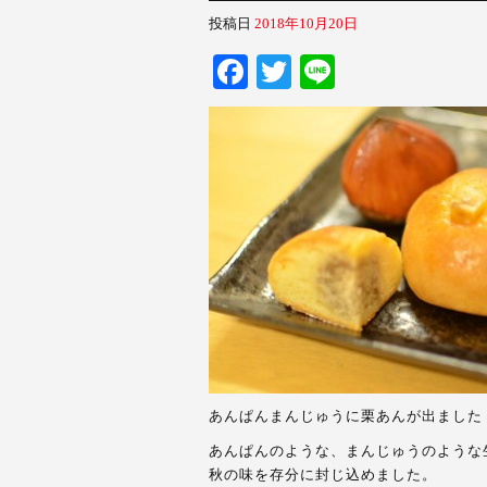
投稿日
2018年10月20日
Fa
T
Li
ce
wi
ne
bo
tte
ok
r
あんぱんまんじゅうに栗あんが出ました
あんぱんのような、まんじゅうのような
秋の味を存分に封じ込めました。