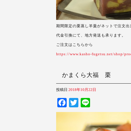
期間限定の栗蒸し羊羹がネットで注文出
代金引換にて、地方発送も承ります。
ご注文はこちらから
https://www.kasho-fugetsu.net/shop/pro
かまくら大福 栗
投稿日
2018年10月22日
Fa
T
Li
ce
wi
ne
bo
tte
ok
r