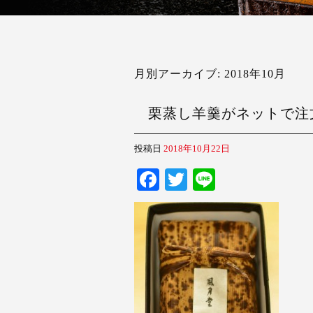
月別アーカイブ:
2018年10月
栗蒸し羊羹がネットで注
投稿日
2018年10月22日
Fa
T
Li
ce
wi
ne
bo
tte
ok
r