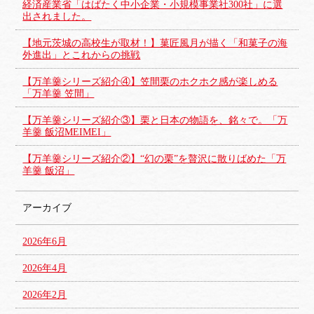
経済産業省「はばたく中小企業・小規模事業社300社」に選
出されました。
【地元茨城の高校生が取材！】菓匠風月が描く「和菓子の海
外進出」とこれからの挑戦
【万羊羹シリーズ紹介④】笠間栗のホクホク感が楽しめる
「万羊羹 笠間」
【万羊羹シリーズ紹介③】栗と日本の物語を、銘々で。「万
羊羹 飯沼MEIMEI」
【万羊羹シリーズ紹介②】“幻の栗”を贅沢に散りばめた「万
羊羹 飯沼」
アーカイブ
2026年6月
2026年4月
2026年2月