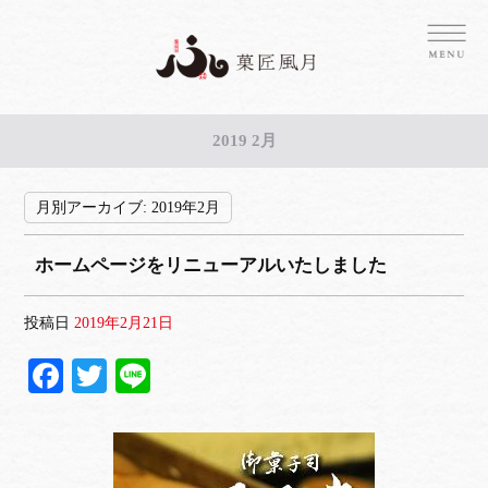
2019 2月
月別アーカイブ:
2019年2月
ホームページをリニューアルいたしました
投稿日
2019年2月21日
Fa
T
Li
ce
wi
ne
bo
tte
ok
r