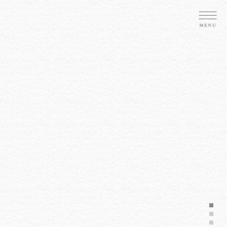
お楽しみください
栗にかける人の想いを
贅沢な栗羊羹
万葉の時代から続く
最高級の飯沼栗を使用した
茨城県が誇る
日本一の栗の産地