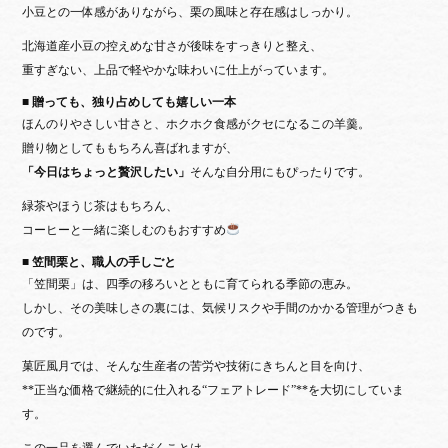
小豆との一体感がありながら、栗の風味と存在感はしっかり。
北海道産小豆の控えめな甘さが後味をすっきりと整え、
重すぎない、上品で軽やかな味わい
に仕上がっています。
■ 贈っても、独り占めしても嬉しい一本
ほんのりやさしい甘さと、ホクホク食感がクセになるこの羊羹。
贈り物としてももちろん喜ばれますが、
「今日はちょっと贅沢したい」
そんな自分用にもぴったりです。
緑茶やほうじ茶はもちろん、
コーヒーと一緒に楽しむのもおすすめ
■ 笠間栗と、職人の手しごと
「笠間栗」は、四季の移ろいとともに育てられる
季節の恵み。
しかし、その美味しさの裏には、気候リスクや手間のかかる管理がつきも
のです。
菓匠風月では、そんな生産者の苦労や技術にきちんと目を向け、
**正当な価格で継続的に仕入れる“フェアトレード”**を大切にしていま
す。