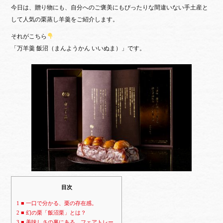
bo
tte
今日は、贈り物にも、自分へのご褒美にもぴったりな
間違いない手土産と
ok
r
して人気の栗蒸し羊羹をご紹介します。
それがこちら
「万羊羹 飯沼（まんようかん いいぬま）」です。
目次
1
■ 一口で分かる、栗の存在感。
2
■ 幻の栗「飯沼栗」とは？
3
■ 美味しさの裏にある、フェアトレー