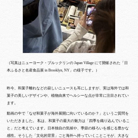
（写真はニューヨーク・ブルックリンの Japan Village にて開催された「日
本ふるさと名産食品展 in Brooklyn, NY」の様子です。）
昨今、和菓子離れなどの寂しいニュースも耳にしますが、実は海外では和
菓子の美しいデザインや、植物由来でヘルシーな点が非常に注目されてい
ます。
動画の中で「なぜ和菓子が海外展開に向いているのか？」というご質問を
いただきました。 私は、和菓子の最大の魅力は「四季を織り込んでいるこ
と」だと考えています。日本独自の気候や、季節の移ろいを感じる豊かな
感性。そうした「文化的背景」ごと海外へ持っていくことこそが、大きな