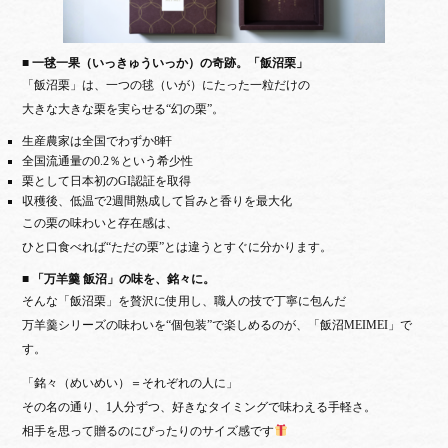
■ 一毬一果（いっきゅういっか）の奇跡。「飯沼栗」
「飯沼栗」は、一つの毬（いが）にたった一粒だけの
大きな大きな栗を実らせる“幻の栗”。
生産農家は全国でわずか8軒
全国流通量の0.2％という希少性
栗として日本初のGI認証を取得
収穫後、低温で2週間熟成して旨みと香りを最大化
この栗の味わいと存在感は、
ひと口食べれば“ただの栗”とは違うとすぐに分かります。
■ 「万羊羹 飯沼」の味を、銘々に。
そんな「飯沼栗」を贅沢に使用し、職人の技で丁寧に包んだ
万羊羹シリーズの味わいを“個包装”で楽しめるのが、「飯沼MEIMEI」で
す。
「銘々（めいめい）＝それぞれの人に」
その名の通り、1人分ずつ、好きなタイミングで味わえる手軽さ。
相手を思って贈るのにぴったりのサイズ感です