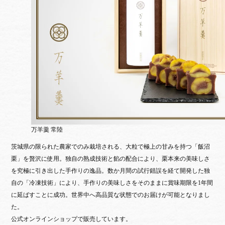
万羊羹 常陸
茨城県の限られた農家でのみ栽培される、大粒で極上の甘みを持つ「飯沼
栗」を贅沢に使用。独自の熟成技術と餡の配合により、栗本来の美味しさ
を究極に引き出した手作りの逸品。数か月間の試行錯誤を経て開発した独
自の「冷凍技術」により、手作りの美味しさをそのままに賞味期限を1年間
に延ばすことに成功。世界中へ高品質な状態でのお届けが可能となりまし
た。
公式オンラインショップで販売しています。