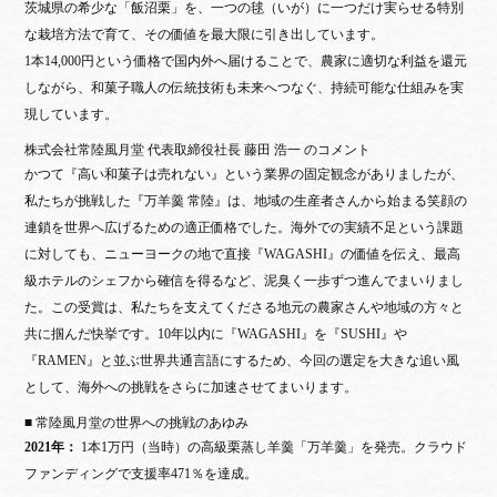
茨城県の希少な「飯沼栗」を、一つの毬（いが）に一つだけ実らせる特別
な栽培方法で育て、その価値を最大限に引き出しています。
1本14,000円という価格で国内外へ届けることで、農家に適切な利益を還元
しながら、和菓子職人の伝統技術も未来へつなぐ、持続可能な仕組みを実
現しています。
株式会社常陸風月堂 代表取締役社長 藤田 浩一 のコメント
かつて『高い和菓子は売れない』という業界の固定観念がありましたが、
私たちが挑戦した『万羊羹 常陸』は、地域の生産者さんから始まる笑顔の
連鎖を世界へ広げるための適正価格でした。海外での実績不足という課題
に対しても、ニューヨークの地で直接『WAGASHI』の価値を伝え、最高
級ホテルのシェフから確信を得るなど、泥臭く一歩ずつ進んでまいりまし
た。この受賞は、私たちを支えてくださる地元の農家さんや地域の方々と
共に掴んだ快挙です。10年以内に『WAGASHI』を『SUSHI』や
『RAMEN』と並ぶ世界共通言語にするため、今回の選定を大きな追い風
として、海外への挑戦をさらに加速させてまいります。
■ 常陸風月堂の世界への挑戦のあゆみ
2021年：
1本1万円（当時）の高級栗蒸し羊羹「万羊羹」を発売。クラウド
ファンディングで支援率471％を達成。