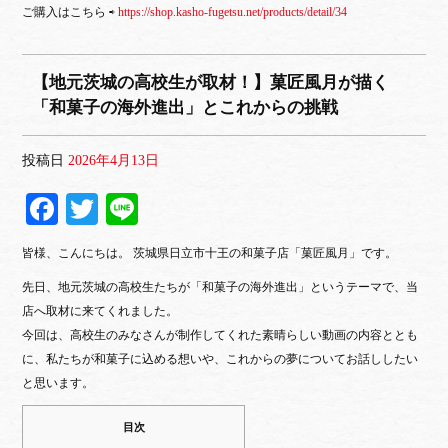
ご購入はこちら ⇨
https://shop.kasho-fugetsu.net/products/detail/34
【地元茨城の高校生が取材！】菓匠風月が描く
「和菓子の海外進出」とこれからの挑戦
投稿日
2026年4月13日
Fa
T
Li
ce
wi
ne
皆様、こんにちは。 茨城県日立市十王の和菓子店「菓匠風月」です。
bo
tte
先日、地元茨城の高校生たちが「和菓子の海外進出」というテーマで、当
ok
r
店へ取材に来てくれました。
今回は、高校生のみなさんが制作してくれた素晴らしい動画の内容ととも
に、私たちが和菓子に込める想いや、これからの夢についてお話ししたい
と思います。
目次