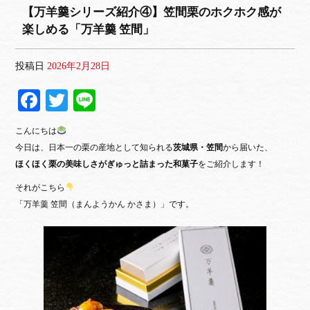
【万羊羹シリーズ紹介④】笠間栗のホクホク感が
楽しめる「万羊羹 笠間」
投稿日
2026年2月28日
Fa
T
Li
ce
wi
ne
こんにちは
bo
tte
今日は、日本一の栗の産地として知られる
茨城県・笠間
から届いた、
ok
r
ほくほく栗の美味しさがぎゅっと詰まった和菓子
をご紹介します！
それがこちら
「万羊羹 笠間（まんようかん かさま）」です。