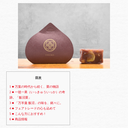
目次
1
■ 万葉の時代から続く、栗の物語
2
■ 一毬一果（いっきゅういっか）の奇
跡。「飯沼栗」
3
■ 「万羊羹 飯沼」の味を、銘々に。
4
■ フェアトレードの心も込めて
5
■ こんな方におすすめ！
6
■ 商品情報