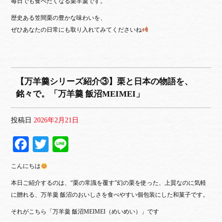
毎日でも食べたくなる栗羊羹です。
歴史ある笠間栗の豊かな味わいを、
ぜひあなたの日常にも取り入れてみてくださいね
【万羊羹シリーズ紹介③】栗と日本の物語を、
銘々で。「万羊羹 飯沼MEIMEI」
投稿日
2026年2月21日
Fa
T
Li
ce
wi
ne
こんにちは
bo
tte
本日ご紹介するのは、“栗の常識を覆す”幻の栗を使った、
上質なのに気軽
ok
r
に贈れる、万羊羹 飯沼のおいしさを食べやすい個包装にした和菓子です。
それがこちら
「万羊羹 飯沼MEIMEI（めいめい）」です