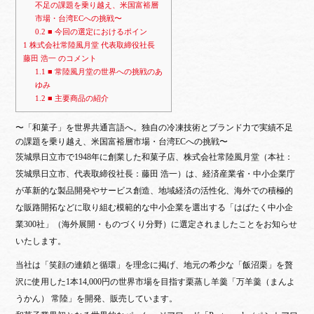
不足の課題を乗り越え、米国富裕層
市場・台湾ECへの挑戦〜
0.2
■ 今回の選定におけるポイン
1
株式会社常陸風月堂 代表取締役社長
藤田 浩一 のコメント
1.1
■ 常陸風月堂の世界への挑戦のあ
ゆみ
1.2
■ 主要商品の紹介
〜「和菓子」を世界共通言語へ。独自の冷凍技術とブランド力で実績不足
の課題を乗り越え、米国富裕層市場・台湾ECへの挑戦〜
茨城県日立市で1948年に創業した和菓子店、株式会社常陸風月堂（本社：
茨城県日立市、代表取締役社長：藤田 浩一）は、経済産業省・中小企業庁
が革新的な製品開発やサービス創造、地域経済の活性化、海外での積極的
な販路開拓などに取り組む模範的な中小企業を選出する「はばたく中小企
業300社」（海外展開・ものづくり分野）に選定されましたことをお知らせ
いたします。
当社は「笑顔の連鎖と循環」を理念に掲げ、地元の希少な「飯沼栗」を贅
沢に使用した1本14,000円の世界市場を目指す栗蒸し羊羹「万羊羹（まんよ
うかん） 常陸」を開発、販売しています。