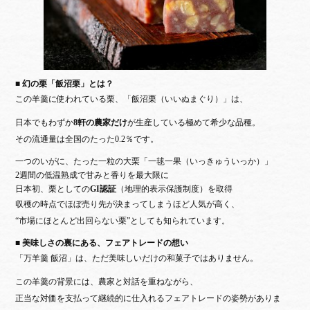
■ 幻の栗「飯沼栗」とは？
この羊羹に使われている栗、「飯沼栗（いいぬまぐり）」は、
日本でもわずか
8軒の農家だけ
が生産している極めて希少な品種。
その流通量は全国のたった0.2％です。
一つのいがに、たった一粒の大栗「一毬一果（いっきゅういっか）」
2週間の低温熟成で甘みと香りを最大限に
日本初、栗としての
GI認証
（地理的表示保護制度）を取得
収穫の時点でほぼ売り先が決まってしまうほど人気が高く、
“市場にほとんど出回らない栗”としても知られています。
■ 美味しさの裏にある、フェアトレードの想い
「万羊羹 飯沼」は、ただ美味しいだけの和菓子ではありません。
この羊羹の背景には、農家と対話を重ねながら、
正当な対価を支払って継続的に仕入れるフェアトレード
の姿勢がありま