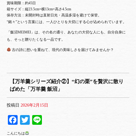
賞味期限：約45日
箱サイズ：縦23.5cm×横13cm×高さ4.5cm
保存方法：未開封時は直射日光・高温多湿を避けて保管。
“銘々”という言葉には、一人ひとりを大切にする心が込められています。
「飯沼MEIMEI」は、その名の通り、
あなたの大切な人にも、自分自身に
も、そっと贈りたくなる一品です。
古の詩に想いを重ねて、現代の美味しさを届けてみませんか？
【万羊羹シリーズ紹介②】“幻の栗”を贅沢に散り
ばめた「万羊羹 飯沼」
投稿日
2026年2月15日
Fa
T
Li
ce
wi
ne
こんにちは