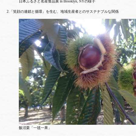
日本ふるさと名産食品展 in Brooklyn, NYの様子
2.「笑顔の連鎖と循環」を生む、地域生産者とのサステナブルな関係
飯沼栗「一毬一果」