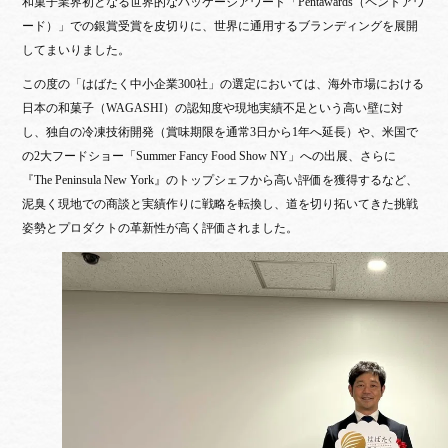
和菓子業界初となる世界的なパッケージアワード「Pentawards（ペントアワ
ード）」での銀賞受賞を皮切りに、世界に通用するブランディングを展開
してまいりました。
この度の「はばたく中小企業300社」の選定においては、海外市場における
日本の和菓子（WAGASHI）の認知度や現地実績不足という高い壁に対
し、独自の冷凍技術開発（賞味期限を通常3日から1年へ延長）や、米国で
の2大フードショー「Summer Fancy Food Show NY」への出展、さらに
『The Peninsula New York』のトップシェフから高い評価を獲得するなど、
泥臭く現地での商談と実績作りに戦略を転換し、道を切り拓いてきた挑戦
姿勢とプロダクトの革新性が高く評価されました。