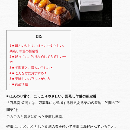
目次
1
■ ほんのり甘く、ほっこりやさしい。
栗蒸し羊羹の新定番
2
■ 贈っても、独り占めしても嬉しい一
本
3
■ 笠間栗と、職人の手しごと
4
■ こんな方におすすめ！
5
■ 美味しいお召し上がり方
6
■ 商品情報
■ ほんのり甘く、ほっこりやさしい。栗蒸し羊羹の新定番
「万羊羹 笠間」は、万葉集にも登場する歴史ある栗の名産地・笠間の“笠
間栗”を
ごろごろと贅沢に使った栗蒸し羊羹。
特徴は、ホクホクとした食感の栗を
砕いて羊羹に混ぜ込んでいること
。