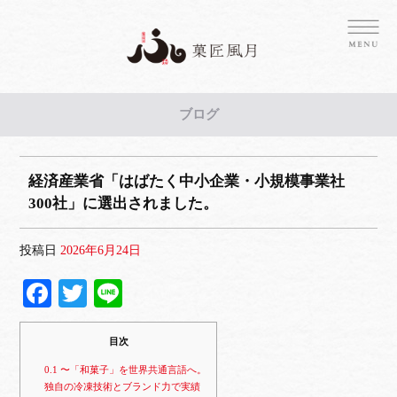
ブログ
経済産業省「はばたく中小企業・小規模事業社
300社」に選出されました。
投稿日
2026年6月24日
Fa
T
Li
ce
wi
ne
bo
tte
目次
ok
r
0.1
〜「和菓子」を世界共通言語へ。
独自の冷凍技術とブランド力で実績