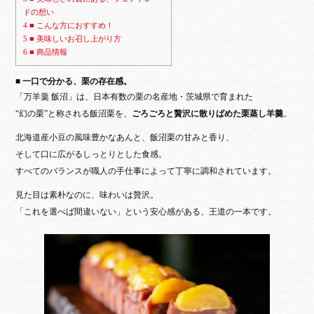
ドの想い
4
■ こんな方におすすめ！
5
■ 美味しいお召し上がり方
6
■ 商品情報
■ 一口で分かる、栗の存在感。
「万羊羹 飯沼」は、日本有数の栗の名産地・茨城県で育まれた
“幻の栗”と称される飯沼栗を、
ごろごろと贅沢に散りばめた栗蒸し羊羹
。
北海道産小豆の風味豊かなあんと、飯沼栗の甘みと香り、
そして口に広がるしっとりとした食感。
すべてのバランスが職人の手仕事によって
丁寧に調和
されています。
見た目は素朴なのに、味わいは贅沢。
「これを選べば間違いない」という安心感がある、王道の一本です。