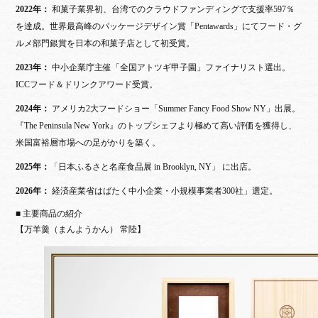
2022年：
和菓子業界初、台湾でのクラウドファンディングで支援率597％
を達成。世界最高峰のパッケージデザイン賞「Pentawards」にてフード・グ
ルメ部門銀賞を日本の和菓子店として初受賞。
2023年：
中小企業庁主催「全国アトツギ甲子園」ファイナリスト選出。
ICCフード＆ドリンクアワード受賞。
2024年：
アメリカ2大フードショー「Summer Fancy Food Show NY」出展。
『The Peninsula New York』のトップシェフより極めて高い評価を獲得し、
米国富裕層市場への足がかりを築く。
2025年：
「日本ふるさと名産食品展 in Brooklyn, NY」 に出店。
2026年：
経済産業省はばたく中小企業・小規模事業者300社」選定。
■ 主要商品の紹介
【万羊羹（まんようかん） 常陸】