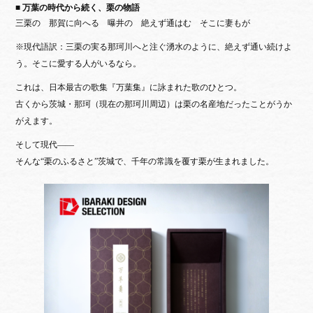
■ 万葉の時代から続く、栗の物語
三栗の 那賀に向へる 曝井の 絶えず通はむ そこに妻もが
※現代語訳：三栗の実る那珂川へと注ぐ湧水のように、絶えず通い続けよ
う。そこに愛する人がいるなら。
これは、日本最古の歌集『万葉集』に詠まれた歌のひとつ。
古くから茨城・那珂（現在の那珂川周辺）は栗の名産地だったことがうか
がえます。
そして現代——
そんな“栗のふるさと”茨城で、千年の常識を覆す栗が生まれました。