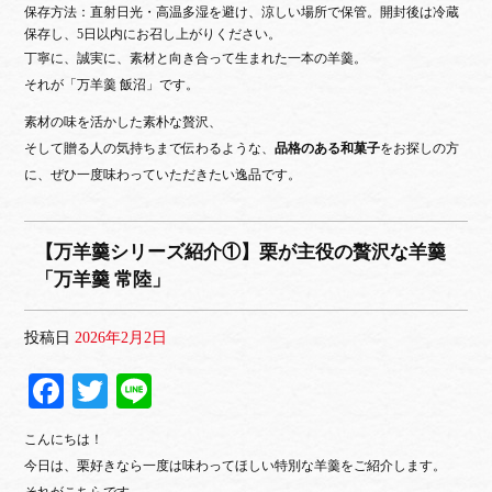
保存方法：直射日光・高温多湿を避け、涼しい場所で保管。開封後は冷蔵
保存し、5日以内にお召し上がりください。
丁寧に、誠実に、素材と向き合って生まれた一本の羊羹。
それが「万羊羹 飯沼」です。
素材の味を活かした素朴な贅沢、
そして贈る人の気持ちまで伝わるような、
品格のある和菓子
をお探しの方
に、ぜひ一度味わっていただきたい逸品です。
【万羊羹シリーズ紹介①】栗が主役の贅沢な羊羹
「万羊羹 常陸」
投稿日
2026年2月2日
Fa
T
Li
ce
wi
ne
こんにちは！
bo
tte
今日は、栗好きなら一度は味わってほしい特別な羊羹をご紹介します。