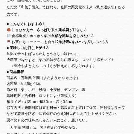
この一品を選んでいただくことは、
ただの「和菓子購入」ではなく、笠間の栗文化を未来へ繋ぐ選択
でもある
のです。
■ こんな方におすすめ！
甘さひかえめ・
さっぱり系の栗羊羹
が好きな方
食感重視！ホクホク栗の
自然な風味
を楽しみたい方
お茶にもコーヒーにも合う
和洋折衷のおやつ
を探している方
■ 美味しいお召し上がり方
常温で食べればふんわりとやさしい味わいに。
冷蔵庫で冷やすと、栗の風味がさらに際立ち、スッキリ感アップ！
（※冷やすとあんこの甘さが控えめに感じられます）
■ 商品情報
商品名：
万羊羹 笠間（まんようかん かさま）
内容量：約450g／1本
原材料：栗、小豆、砂糖、小麦粉、デンプン、塩
賞味期限：約45日（ロットにより前後あり）
箱サイズ：縦21cm × 横8.5cm × 高さ5.5cm
保存方法：未開封時は直射日光・高温多湿を避けて保管。開封後はラップ
などで乾燥を防ぎ、冷蔵保存のうえ5日以内にお召し上がりください。
栗そのものの味を楽しみたい人にこそ、届けたい。
「万羊羹 笠間」は、甘さ控えめで軽やかな、