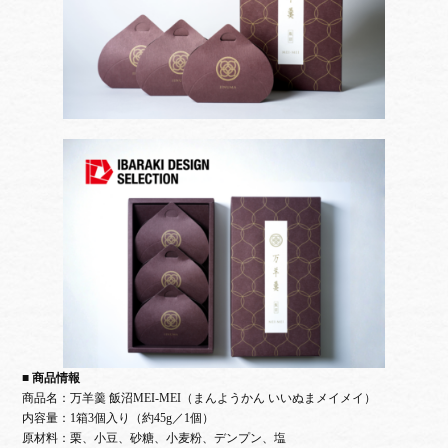
■ 商品情報
商品名：
万羊羹 飯沼MEI-MEI（まんようかん いいぬまメイメイ）
内容量：1箱3個入り（約45g／1個）
原材料：栗、小豆、砂糖、小麦粉、デンプン、塩