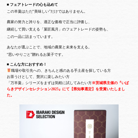
■ フェアトレードの心も込めて
この羊羹はただ“美味しい”だけではありません。
農家の努力と誇りを、適正な価格で正当に評価し、
継続して買い支える「菓匠風月」のフェアトレードの姿勢も、
この一品に詰まっています。
あなたが選ぶことで、地域の農業と未来を支える。
“思いやりごと”贈れるお菓子です。
■ こんな方におすすめ！
職場や取引先への、きちんと感のある手土産を探している方
お茶うけとして、贅沢に楽しみたい方
「万羊羹」シリーズをまずは気軽に試してみたい方
※茨城県主催の『いば
らきデザインセレクション2025』にて
【県知事選定】を受賞いたしまし
た。