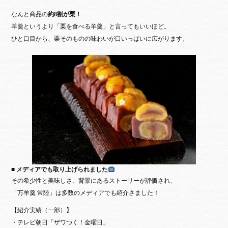
なんと商品の
約8割が栗！
羊羹というより「栗を食べる羊羹」と言ってもいいほど。
ひと口目から、栗そのものの味わいが口いっぱいに広がります。
■ メディアでも取り上げられました
その希少性と美味しさ、背景にあるストーリーが評価され、
「万羊羹 常陸」は
多数のメディアでも紹介
さました！
【紹介実績（一部）】
・テレビ朝日「ザワつく！金曜日」