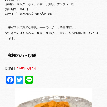
原材料：飯沼栗、小豆、砂糖、小麦粉、デンプン、塩
賞味期限：約45日
箱サイズ：縦26cm×横13cm×高さ9cm
「栗が主役の贅沢な羊羹」——それが「万羊羹 常陸」。
栗好きの方はもちろん、和菓子好きな方、大切な方への贈り物にもぴった
りです。
究極のわらび餅
投稿日
2020年5月23日
Fa
T
Li
ce
wi
ne
bo
tte
ok
r