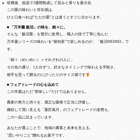
収穫後、低温で2週間熟成して旨みと香りを最大化
この栗の味わいと存在感は、
ひと口食べれば“ただの栗”とは違うとすぐに分かります。
■ 「万羊羹 飯沼」の味を、銘々に。
そんな「飯沼栗」を贅沢に使用し、職人の技で丁寧に包んだ
万羊羹シリーズの味わいを“個包装”で楽しめるのが、「飯沼MEIMEI」で
す。
「銘々（めいめい）＝それぞれの人に」
その名の通り、1人分ずつ、好きなタイミングで味わえる手軽さ。
相手を思って贈るのにぴったりのサイズ感です
■ フェアトレードの心も込めて
この羊羹はただ“美味しい”だけではありません。
農家の努力と誇りを、適正な価格で正当に評価し、
継続して買い支える「菓匠風月」のフェアトレードの姿勢も、
この一品に詰まっています。
あなたが選ぶことで、地域の農業と未来を支える。
“思いやりごと”贈れるお菓子です。