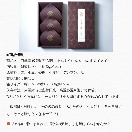
■ 商品情報
商品名：
万羊羹 飯沼MEI-MEI（まんようかん いいぬまメイメイ）
内容量：1箱3個入り（約45g／1個）
原材料：栗、小豆、砂糖、小麦粉、デンプン、塩
賞味期限：約45日
箱サイズ：縦23.5cm×横13cm×高さ4.5cm
保存方法：未開封時は直射日光・高温多湿を避けて保管。
“銘々”という言葉には、一人ひとりを大切にする心が込められています。
「飯沼MEIMEI」は、その名の通り、
あなたの大切な人にも、自分自身に
も、そっと贈りたくなる一品です。
古の詩に想いを重ねて、現代の美味しさを届けてみませんか？