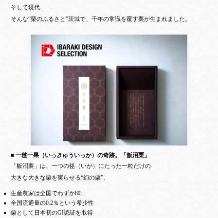
そして現代——
そんな“栗のふるさと”茨城で、千年の常識を覆す栗が生まれました。
■ 一毬一果（いっきゅういっか）の奇跡。「飯沼栗」
「飯沼栗」は、一つの毬（いが）にたった一粒だけの
大きな大きな栗を実らせる“幻の栗”。
生産農家は全国でわずか8軒
全国流通量の0.2％という希少性
栗として日本初のGI認証を取得