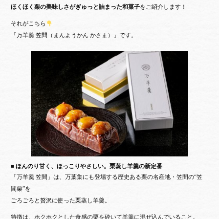
ok
r
ほくほく栗の美味しさがぎゅっと詰まった和菓子
をご紹介します！
それがこちら
「万羊羹 笠間（まんようかん かさま）」です。
■ ほんのり甘く、ほっこりやさしい。栗蒸し羊羹の新定番
「万羊羹 笠間」は、万葉集にも登場する歴史ある栗の名産地・笠間の“笠
間栗”を
ごろごろと贅沢に使った栗蒸し羊羹。
特徴は、ホクホクとした食感の栗を
砕いて羊羹に混ぜ込んでいること
。