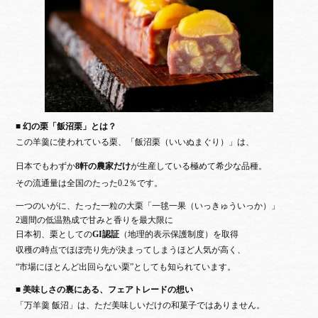
■ 幻の栗「飯沼栗」とは？
この羊羹に使われている栗、「飯沼栗（いいぬまぐり）」は、
日本でもわずか
8軒の農家だけ
が生産している極めて希少な品種。
その流通量は全国のたった0.2％です。
一つのいがに、たった一粒の大栗「一毬一果（いっきゅういっか）」
2週間の低温熟成で甘みと香りを最大限に
日本初、栗としての
GI認証
（地理的表示保護制度）を取得
収穫の時点でほぼ売り先が決まってしまうほど人気が高く、
“市場にほとんど出回らない栗”としても知られています。
■ 美味しさの裏にある、フェアトレードの想い
「万羊羹 飯沼」は、ただ美味しいだけの和菓子ではありません。