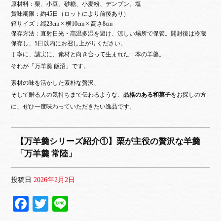
原材料：栗、小豆、砂糖、小麦粉、デンプン、塩
賞味期限：約45日（ロットにより前後あり）
箱サイズ：縦23cm × 横10cm × 高さ8cm
保存方法：直射日光・高温多湿を避け、涼しい場所で保管。開封後は冷蔵
保存し、5日以内にお召し上がりください。
丁寧に、誠実に、素材と向き合って生まれた一本の羊羹。
それが「万羊羹 飯沼」です。
素材の味を活かした素朴な贅沢、
そして贈る人の気持ちまで伝わるような、
品格のある和菓子
をお探しの方
に、ぜひ一度味わっていただきたい逸品です。
【万羊羹シリーズ紹介①】栗が主役の贅沢な羊羹
「万羊羹 常陸」
投稿日
2026年2月2日
Fa
T
Li
ce
wi
ne