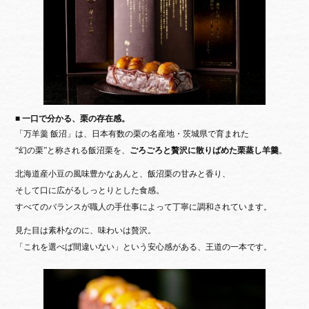
■ 一口で分かる、栗の存在感。
「万羊羹 飯沼」は、日本有数の栗の名産地・茨城県で育まれた
“幻の栗”と称される飯沼栗を、
ごろごろと贅沢に散りばめた栗蒸し羊羹
。
北海道産小豆の風味豊かなあんと、飯沼栗の甘みと香り、
そして口に広がるしっとりとした食感。
すべてのバランスが職人の手仕事によって
丁寧に調和
されています。
見た目は素朴なのに、味わいは贅沢。
「これを選べば間違いない」という安心感がある、王道の一本です。