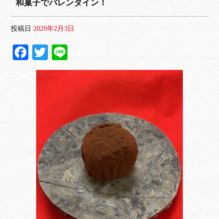
和菓子でバレンタイン！
投稿日
2020年2月3日
Fa
T
Li
ce
wi
ne
bo
tte
ok
r