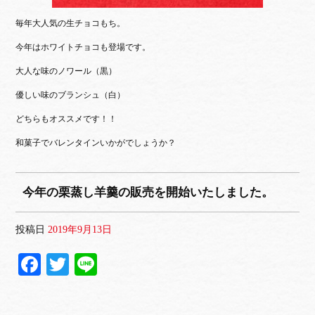
毎年大人気の生チョコもち。
今年はホワイトチョコも登場です。
大人な味のノワール（黒）
優しい味のブランシュ（白）
どちらもオススメです！！
和菓子でバレンタインいかがでしょうか？
今年の栗蒸し羊羹の販売を開始いたしました。
投稿日
2019年9月13日
Fa
T
Li
ce
wi
ne
bo
tte