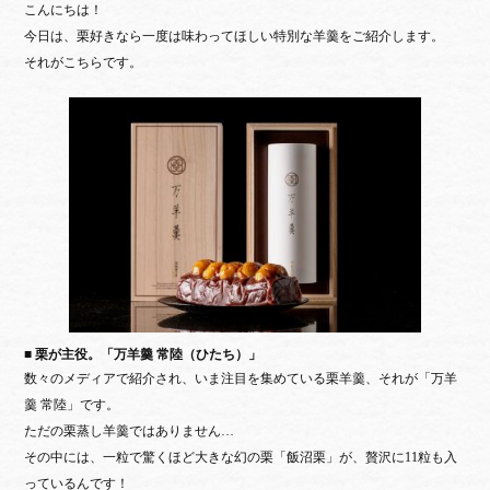
こんにちは！
bo
tte
今日は、栗好きなら一度は味わってほしい特別な羊羹をご紹介します。
ok
r
それがこちらです。
■ 栗が主役。「万羊羹 常陸（ひたち）」
数々のメディアで紹介され、いま注目を集めている栗羊羹
、それが「万羊
羹 常陸」です。
ただの栗蒸し羊羹ではありません…
その中には、一粒で驚くほど大きな幻の栗「飯沼栗」が、贅沢に11粒も入
っているんです！