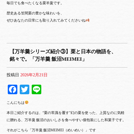
毎日でも食べたくなる栗羊羹です。
歴史ある笠間栗の豊かな味わいを、
ぜひあなたの日常にも取り入れてみてくださいね
【万羊羹シリーズ紹介③】栗と日本の物語を、
銘々で。「万羊羹 飯沼MEIMEI」
投稿日
2026年2月21日
Fa
T
Li
ce
wi
ne
こんにちは
bo
tte
本日ご紹介するのは、“栗の常識を覆す”幻の栗を使った、
上質なのに気軽
ok
r
に贈れる、万羊羹 飯沼のおいしさを食べやすい個包装にした和菓子です。
それがこちら
「万羊羹 飯沼MEIMEI（めいめい）」です