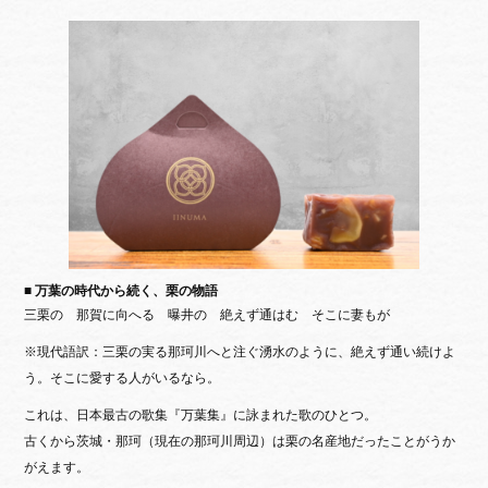
■ 万葉の時代から続く、栗の物語
三栗の 那賀に向へる 曝井の 絶えず通はむ そこに妻もが
※現代語訳：三栗の実る那珂川へと注ぐ湧水のように、絶えず通い続けよ
う。そこに愛する人がいるなら。
これは、日本最古の歌集『万葉集』に詠まれた歌のひとつ。
古くから茨城・那珂（現在の那珂川周辺）は栗の名産地だったことがうか
がえます。