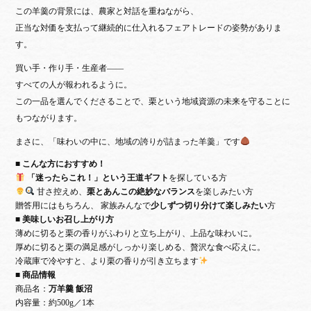
この羊羹の背景には、農家と対話を重ねながら、
正当な対価を支払って継続的に仕入れるフェアトレード
の姿勢がありま
す。
買い手・作り手・生産者——
すべての人が報われるように。
この一品を選んでくださることで、栗という地域資源の未来を守ることに
もつながります。
まさに、「味わいの中に、地域の誇りが詰まった羊羹」です
■ こんな方におすすめ！
「迷ったらこれ！」という王道ギフト
を探している方
甘さ控えめ、
栗とあんこの絶妙なバランス
を楽しみたい方
贈答用にはもちろん、 家族みんなで
少しずつ切り分けて楽しみたい
方
■ 美味しいお召し上がり方
薄めに切ると栗の香りがふわりと立ち上がり、上品な味わいに。
厚めに切ると栗の満足感がしっかり楽しめる、贅沢な食べ応えに。
冷蔵庫で冷やすと、より栗の香りが引き立ちます
■ 商品情報
商品名：
万羊羹 飯沼
内容量：約500g／1本