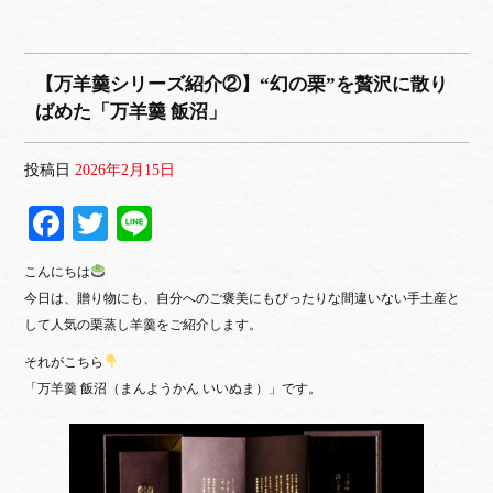
【万羊羹シリーズ紹介②】“幻の栗”を贅沢に散り
ばめた「万羊羹 飯沼」
投稿日
2026年2月15日
Fa
T
Li
ce
wi
ne
こんにちは
bo
tte
今日は、贈り物にも、自分へのご褒美にもぴったりな
間違いない手土産と
ok
r
して人気の栗蒸し羊羹をご紹介します。
それがこちら
「万羊羹 飯沼（まんようかん いいぬま）」です。