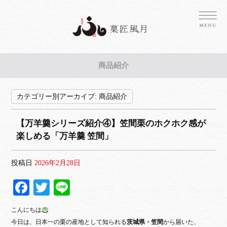
商品紹介
カテゴリー別アーカイブ:
商品紹介
【万羊羹シリーズ紹介④】笠間栗のホクホク感が
楽しめる「万羊羹 笠間」
投稿日
2026年2月28日
Fa
T
Li
ce
wi
ne
こんにちは
bo
tte
今日は、日本一の栗の産地として知られる
茨城県・笠間
から届いた、