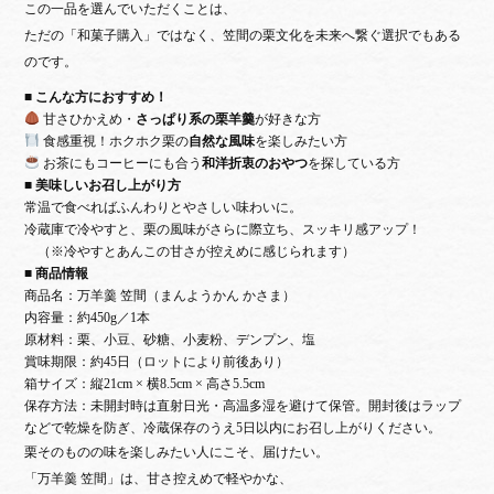
この一品を選んでいただくことは、
ただの「和菓子購入」ではなく、笠間の栗文化を未来へ繋ぐ選択
でもある
のです。
■ こんな方におすすめ！
甘さひかえめ・
さっぱり系の栗羊羹
が好きな方
食感重視！ホクホク栗の
自然な風味
を楽しみたい方
お茶にもコーヒーにも合う
和洋折衷のおやつ
を探している方
■ 美味しいお召し上がり方
常温で食べればふんわりとやさしい味わいに。
冷蔵庫で冷やすと、栗の風味がさらに際立ち、スッキリ感アップ！
（※冷やすとあんこの甘さが控えめに感じられます）
■ 商品情報
商品名：
万羊羹 笠間（まんようかん かさま）
内容量：約450g／1本
原材料：栗、小豆、砂糖、小麦粉、デンプン、塩
賞味期限：約45日（ロットにより前後あり）
箱サイズ：縦21cm × 横8.5cm × 高さ5.5cm
保存方法：未開封時は直射日光・高温多湿を避けて保管。開封後はラップ
などで乾燥を防ぎ、冷蔵保存のうえ5日以内にお召し上がりください。
栗そのものの味を楽しみたい人にこそ、届けたい。
「万羊羹 笠間」は、甘さ控えめで軽やかな、