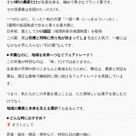
ずか
8軒の農家だけ
が生産出来る、極めて希少なブランド栗です。
その流通量は全国のたった0.2％。
一つのいがに、たった一粒の大栗「一毬一果（いっきゅういっか）」
2週間の低温熟成で甘みと香りを最大限に
日本初、栗としての
GI認証
（地理的表示保護制度）を取得
この栗、実は
収穫と同時に売り先が決まってしまう
ほど人気で、一般には
なかなか手に入らない“幻の栗”なんです。
■ 羊羹なのに、地域を未来へつなぐフェアトレード！
この羊羹が特別なのは、「味」だけではありません。
生産者の手間や誇りにきちんと価値を払うために、弊社は、農家と対話を
重ね、
適正な価格で継続的に買い続けるフェアトレード
を実践していま
す。
つまり、私たちがこの羊羹を選ぶことは、ただ美味しいお菓子を楽しむだ
けでなく、
地域の農業と未来を支える選択
でもあるんです。
■ どんな時におすすめ？
ギフトとして
昇進・就任・開店・周年など、特別な日の贈り物に