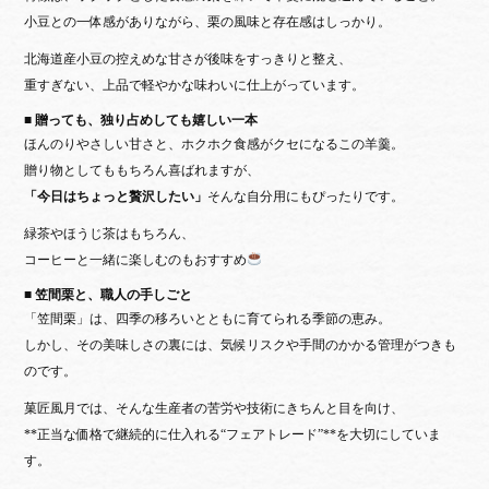
小豆との一体感がありながら、栗の風味と存在感はしっかり。
北海道産小豆の控えめな甘さが後味をすっきりと整え、
重すぎない、上品で軽やかな味わい
に仕上がっています。
■ 贈っても、独り占めしても嬉しい一本
ほんのりやさしい甘さと、ホクホク食感がクセになるこの羊羹。
贈り物としてももちろん喜ばれますが、
「今日はちょっと贅沢したい」
そんな自分用にもぴったりです。
緑茶やほうじ茶はもちろん、
コーヒーと一緒に楽しむのもおすすめ
■ 笠間栗と、職人の手しごと
「笠間栗」は、四季の移ろいとともに育てられる
季節の恵み。
しかし、その美味しさの裏には、気候リスクや手間のかかる管理がつきも
のです。
菓匠風月では、そんな生産者の苦労や技術にきちんと目を向け、
**正当な価格で継続的に仕入れる“フェアトレード”**を大切にしていま
す。