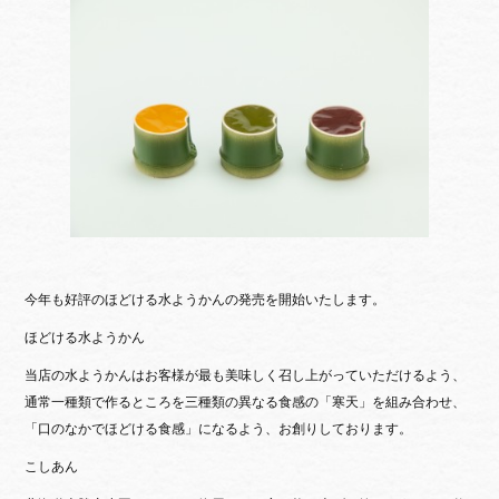
bo
tte
ok
r
今年も好評のほどける水ようかんの発売を開始いたします。
ほどける水ようかん
当店の水ようかんはお客様が最も美味しく召し上がっていただけるよう、
通常一種類で作るところを三種類の異なる食感の「寒天」を組み合わせ、
「口のなかでほどける食感」になるよう、お創りしております。
こしあん