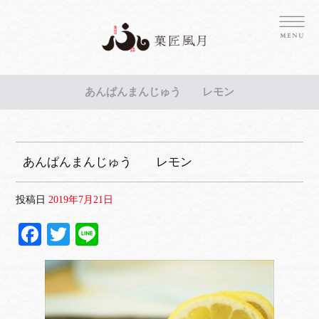
あんぱんまんじゅう レモン
あんぱんまんじゅう レモン
投稿日
2019年7月21日
Fa
T
Li
ce
wi
ne
bo
tte
ok
r