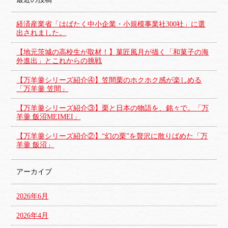
経済産業省「はばたく中小企業・小規模事業社300社」に選
出されました。
【地元茨城の高校生が取材！】菓匠風月が描く「和菓子の海
外進出」とこれからの挑戦
【万羊羹シリーズ紹介④】笠間栗のホクホク感が楽しめる
「万羊羹 笠間」
【万羊羹シリーズ紹介③】栗と日本の物語を、銘々で。「万
羊羹 飯沼MEIMEI」
【万羊羹シリーズ紹介②】“幻の栗”を贅沢に散りばめた「万
羊羹 飯沼」
アーカイブ
2026年6月
2026年4月